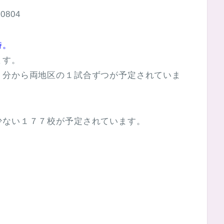
60804
時。
ます。
０分から両地区の１試合ずつが予定されていま
少ない１７７校が予定されています。