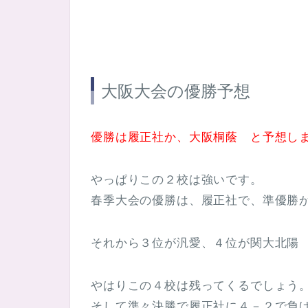
大阪大会の優勝予想
優勝は履正社か、
大阪桐蔭 と予想し
やっぱりこの２校は強いです。
春季大会の優勝は、履正社で、準優勝
それから３位が汎愛、４位が関大北陽
やはりこの４校は残ってくるでしょう
そして準々決勝で履正社に４－２で負