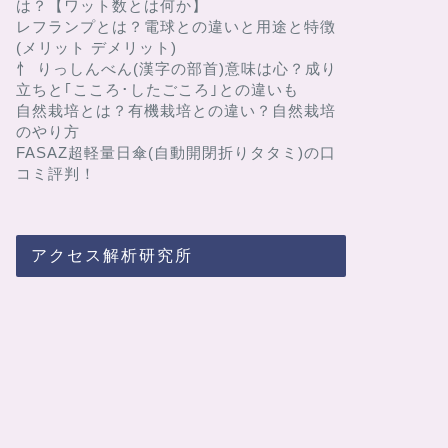
は？【ワット数とは何か】
レフランプとは？電球との違いと用途と特徴
(メリット デメリット)
忄 りっしんべん(漢字の部首)意味は心？成り
立ちと｢こころ･したごころ｣との違いも
自然栽培とは？有機栽培との違い？自然栽培
のやり方
FASAZ超軽量日傘(自動開閉折りタタミ)の口
コミ評判！
アクセス解析研究所