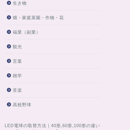
生き物
畑・家庭菜園・作物・花
福業（副業）
観光
言葉
雑学
音楽
高校野球
LED電球の取替方法｜40形,60形,100形の違い