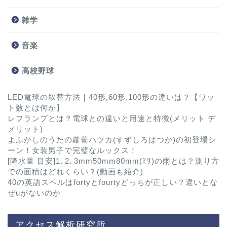
雑学
音楽
高校野球
LED電球の取替方法｜40形,60形,100形の違いは？【ワッ
ト数とは何か】
レフランプとは？電球との違いと用途と特徴(メリット デ
メリット)
よふかしのうたの蘿蔔ハツカ(すずしろはつか)の初登場シ
ーン！女装男子で完璧なルックス！
[降水量 目安]1､2､3mm50mm80mm(ﾐﾘ)の雨とは？測り方
での面積はどれくらい？(動画も紹介)
40の英語スペルはfortyとfourtyどっちが正しい？違いとな
ぜuがないのか
アクセス解析研究所