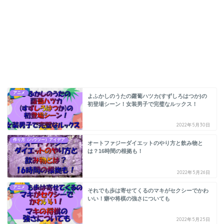
アニメ
よふかしのうたの蘿蔔ハツカ(すずしろはつか)の
初登場シーン！女装男子で完璧なルックス！
2022年5月30日
作り方（ハウツー）アイデア
オートファジーダイエットのやり方と飲み物と
は？16時間の根拠も！
2022年5月26日
アニメ
それでも歩は寄せてくるのマキがセクシーでかわ
いい！癖や将棋の強さについても
2022年5月25日