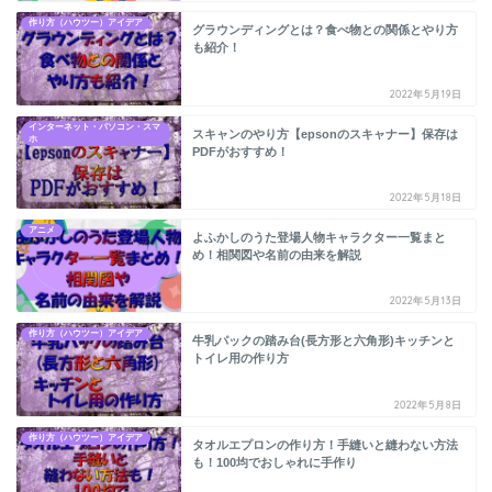
作り方（ハウツー）アイデア
グラウンディングとは？食べ物との関係とやり方
も紹介！
2022年5月19日
インターネット・パソコン・スマ
スキャンのやり方【epsonのスキャナー】保存は
ホ
PDFがおすすめ！
2022年5月18日
アニメ
よふかしのうた登場人物キャラクター一覧まと
め！相関図や名前の由来を解説
2022年5月13日
作り方（ハウツー）アイデア
牛乳パックの踏み台(長方形と六角形)キッチンと
トイレ用の作り方
2022年5月8日
作り方（ハウツー）アイデア
タオルエプロンの作り方！手縫いと縫わない方法
も！100均でおしゃれに手作り