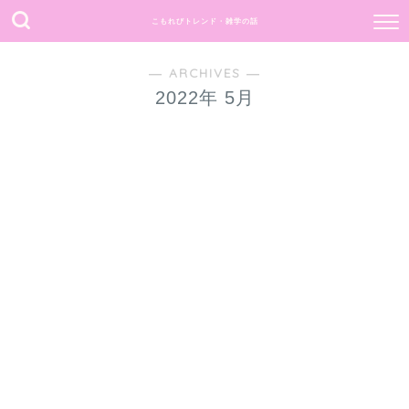
こもれびトレンド・雑学の話
何事もポジティブ思考で過ごしたい。
― ARCHIVES ―
2022年 5月