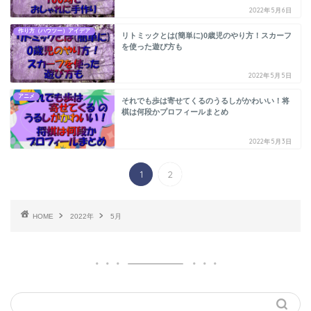
2022年5月6日
作り方（ハウツー）アイデア
リトミックとは(簡単に)0歳児のやり方！スカーフ
を使った遊び方も
2022年5月5日
アニメ
それでも歩は寄せてくるのうるしがかわいい！将
棋は何段かプロフィールまとめ
2022年5月3日
1
2
HOME
2022年
5月