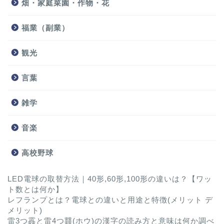
畑・家庭菜園・作物・花
福業（副業）
観光
言葉
雑学
音楽
高校野球
LED電球の取替方法｜40形,60形,100形の違いは？【ワッ
ト数とは何か】
レフランプとは？電球との違いと用途と特徴(メリット デ
メリット)
雷3つ靐と雷4つ䨻(ホウ)の漢字の読み方と意味は何か調べ