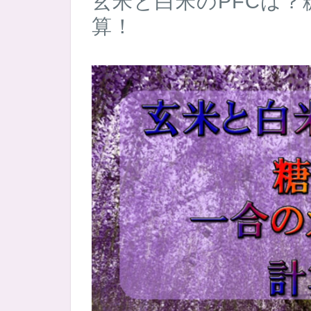
玄米と白米のPFCは
算！