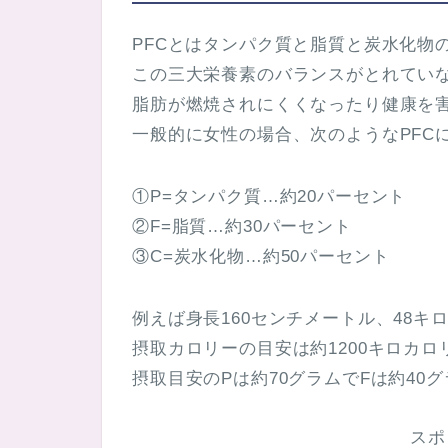
PFCとはタンパク質と脂質と炭水化物
この三大栄養素のバランスがとれてい
脂肪が燃焼されにくくなったり健康を
一般的に女性の場合、次のようなPFC
①P=タンパク質…約20パーセント
②F=脂質…約30パーセント
③C=炭水化物…約50パーセント
例えば身長160センチメートル、48キ
摂取カロリーの目安は約1200キロカロ
摂取目安のPは約70グラムでFは約40
スポ