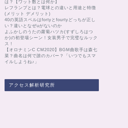
は？【ワット数とは何か】
レフランプとは？電球との違いと用途と特徴
(メリット デメリット)
40の英語スペルはfortyとfourtyどっちが正し
い？違いとなぜuがないのか
よふかしのうたの蘿蔔ハツカ(すずしろはつ
か)の初登場シーン！女装男子で完璧なルック
ス！
【オロナミンC CM2020】BGM曲歌手は森七
菜？曲名は何で誰のカバー？「いつでもスマ
イルしようね♪」
アクセス解析研究所