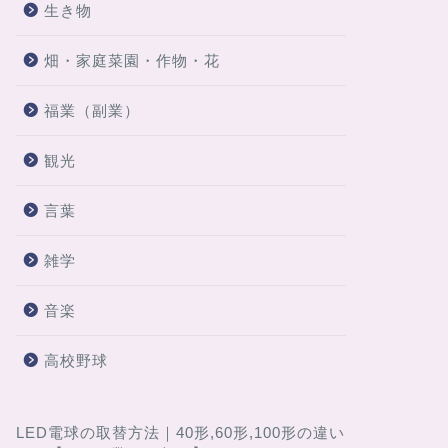
生き物
畑・家庭菜園・作物・花
福業（副業）
観光
言葉
雑学
音楽
高校野球
LED電球の取替方法｜40形,60形,100形の違い