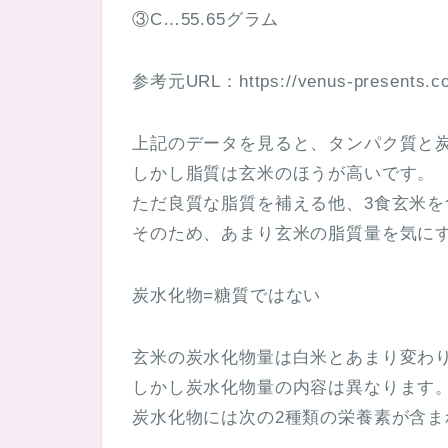
③C…55.65グラム
参考元URL：https://venus-presents.com
上記のデータを見ると、タンパク質と
しかし脂質は玄米のほうが高いです。
ただ良質な脂質を補える他、3食玄米を
そのため、あまり玄米の脂質量を気に
炭水化物=糖質ではない
玄米の炭水化物量は白米とあまり変わ
しかし炭水化物量の内容は異なります
炭水化物には次の2種類の栄養素が含ま