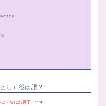
目のひとり
同期
とし）役は誰？
いご・なにわ男子）
です。