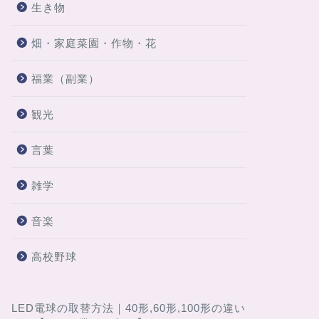
生き物
畑・家庭菜園・作物・花
福業（副業）
観光
言葉
雑学
音楽
高校野球
LED電球の取替方法｜40形,60形,100形の違い