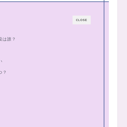
CLOSE
役は誰？
い
つ？