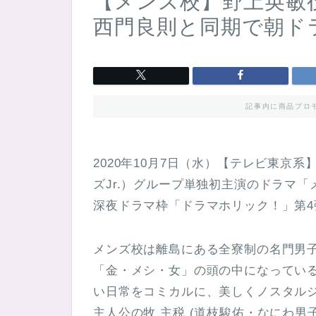
【メンズ校】野上英敏
西門良則と同期で朝ド
記事内に商品プロ
2020年10月7日（水）【テレビ東京
ズJr.）グループ単独初主演のドラマ
深夜ドラマ枠「ドラマホリック！」第4
メンズ校は離島にある全寮制の名門男
「金・メシ・女」の頭の中になってい
い日常をコミカルに、美しくノスタル
主人公の牧 主税 (道枝駿佑・なにわ