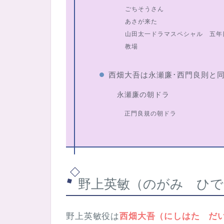
ごちそうさん
あさが来た
山田太一ドラマスペシャル 五年
教場
西畑大吾は永瀬廉･西門良則と
永瀬廉の朝ドラ
正門良規の朝ドラ
野上英敏（のがみ ひで
野上英敏役は
西畑大吾（にしはた だ