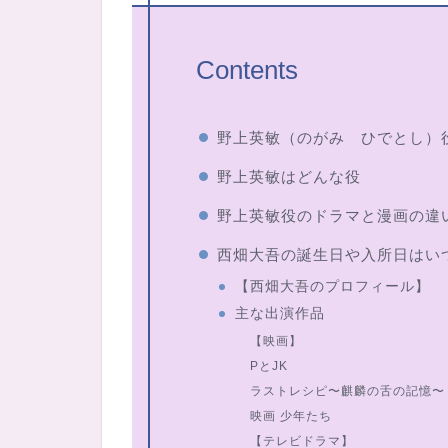
Contents
野上英敏（のがみ ひでとし）
野上英敏はどんな役
野上英敏役のドラマと漫画の違
西畑大吾の誕生日や入所日はい
【西畑大吾のプロフィール】
主な出演作品
【映画】
PとJK
ラストレシピ〜麒麟の舌の記憶〜
映画 少年たち
【テレビドラマ】