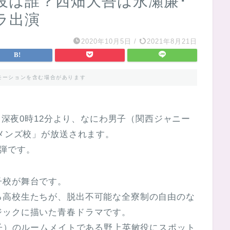
役は誰？西畑大吾は永瀬廉･
ラ出演
2020年10月5日
/
2021年8月21日
モーションを含む場合があります
系】深夜0時12分より、なにわ男子（関西ジャニー
「メンズ校」が放送されます。
弾です。
子校が舞台です。
る高校生たちが、脱出不可能な全寮制の自由のな
ジックに描いた青春ドラマです。
男子）のルームメイトである野上英敏役にスポット