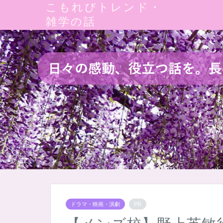
こもれびトレンド・
雑学の話
ドラマ・映画・演劇
PR