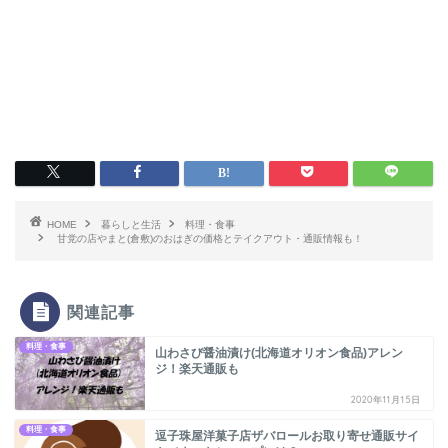
HOME
暮らしと生活
料理・食事
甘党の店やまと(倉敷)のおはぎの価格とテイクアウト・通販情報も！
関連記事
料理・食事
山わさび醤油漬け(北海道オリオン食品)アレン
ジ！楽天通販も
2020年11月15日
料理・食事
逗子珠屋洋菓子店ザバロールお取り寄せ通販サイ