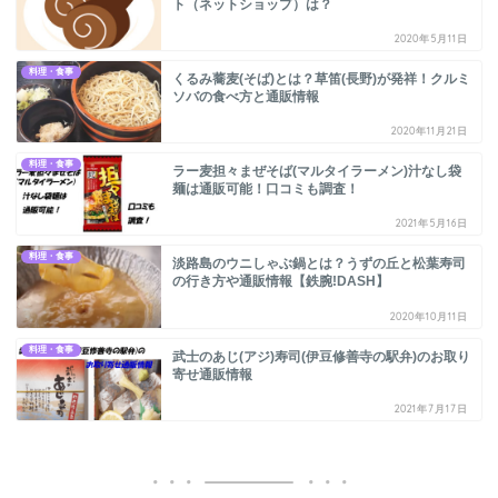
ト（ネットショップ）は？
2020年5月11日
料理・食事
くるみ蕎麦(そば)とは？草笛(長野)が発祥！クルミ
ソバの食べ方と通販情報
2020年11月21日
料理・食事
ラー麦担々まぜそば(マルタイラーメン)汁なし袋
麺は通販可能！口コミも調査！
2021年5月16日
料理・食事
淡路島のウニしゃぶ鍋とは？うずの丘と松葉寿司
の行き方や通販情報【鉄腕!DASH】
2020年10月11日
料理・食事
武士のあじ(アジ)寿司(伊豆修善寺の駅弁)のお取り
寄せ通販情報
2021年7月17日