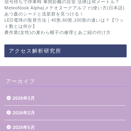
信号待ちで停車時 車間距離の目安 法律は何メートル？
MeteoNook Alpha(メテオヌークアルファ)使い方(日本語)
あつ森のシードと流星群を見つける！
LED電球の取替方法｜40形,60形,100形の違いは？【ワッ
ト数とは何か】
農作業(女性)の麦わら帽子の修理とあご紐の付け方
アクセス解析研究所
アーカイブ
2026年3月
2026年2月
2025年5月