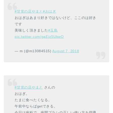
#甘党の店やまと
#おはぎ
おはぎはあまり好きではないけど、ここのは好き
です
美味しく頂きました
#玉島
pic.twitter.com/gaEjzSUkwO
— m (@m13084515)
August 7, 2018
#甘党の店やまと
さんの
おはぎ。
たまに食べたくなる。
午前中ならばgetできる。
今日は歯科で、歯間ブラシの正しい使い方を指導