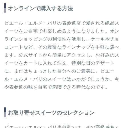
オンラインで購入する方法
ピエール・エルメ・パリの表参道店で愛される絶品ス
イーツをご自宅でも楽しめるようになりました。オン
ラインショッピングの利便性を活用し、ケーキやチョ
コレートなど、その豊富なラインナップを手軽に選べ
ます。公式サイトから簡単にアクセスし、お好みのス
イーツをカートに入れて注文。特別な日のデザート
に、またはちょっとした自分へのご褒美に、ピエー
ル・エルメ・パリのスイーツはいかがでしょうか。今
や表参道の味を自宅で満喫できる時代なのです。
お取り寄せスイーツのセレクション
ピエール・エルメ・パリ表参道では、その高級感あふ