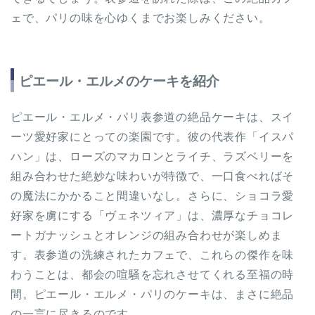
ェで、パリの味を心ゆくまでお楽しみください。
ピエール・エルメのケーキを紹介
ピエール・エルメ・パリ表参道の絶品ケーキは、スイ
ーツ愛好家にとっての楽園です。彼の代表作「イスパ
ハン」は、ローズのマカロンとライチ、ラズベリーを
組み合わせた絶妙な味わいが特徴で、一口食べればそ
の魔法にかかること間違いなし。さらに、ショコラ愛
好家を虜にする「ヴェネツィア」は、濃厚なチョコレ
ートガナッシュとオレンジの組み合わせが楽しめま
す。表参道の洗練されたカフェで、これらの傑作を味
わうことは、都会の喧騒を忘れさせてくれる至福の時
間。ピエール・エルメ・パリのケーキは、まさに絶品
の一言に尽きるのです。