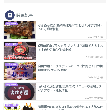
関連記事
料理・食事
小倉ぬか炊き(福岡県北九州市)とは？おすすめレ
シピと通販情報
2024年3月1日
料理・食事
(凄麺)富山ブラックラ-メンとは？通販できる？お
すすめｶｯﾌﾟ麺(ざわ金1位)
2020年10月23日
料理・食事
自然の館ミックスナッツの口コミ評判と１日の摂
取量(何グラム)を紹介
2024年6月8日
料理・食事
ちいさなおはぎ屋(広島市)のメニューや価格とテ
イクアウト・通販情報！
2020年10月30日
料理・食事
蒲田屋のおにぎりは1日3000個売れる！人気ﾒﾆｭｰ