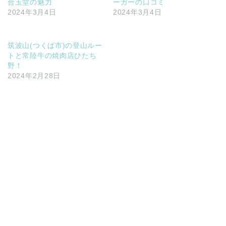
合玉堂の魅力
ーガーの口コミ
2024年3月4日
2024年3月4日
筑波山(つくば市)の登山ルー
トと常陸牛の焼肉店ひたち
野！
2024年2月28日