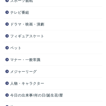
スポーツ観戦
テレビ番組
ドラマ・映画・演劇
フィギュアスケート
ペット
マナー・一般常識
メジャーリーグ
人物・キャラクター
今日の出来事/何の日/誕生花/暦