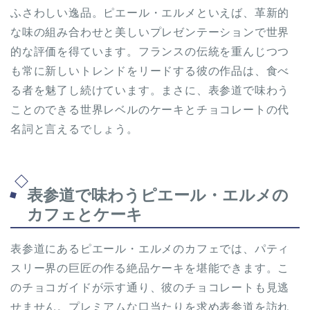
ふさわしい逸品。ピエール・エルメといえば、革新的
な味の組み合わせと美しいプレゼンテーションで世界
的な評価を得ています。フランスの伝統を重んじつつ
も常に新しいトレンドをリードする彼の作品は、食べ
る者を魅了し続けています。まさに、表参道で味わう
ことのできる世界レベルのケーキとチョコレートの代
名詞と言えるでしょう。
表参道で味わうピエール・エルメの
カフェとケーキ
表参道にあるピエール・エルメのカフェでは、パティ
スリー界の巨匠の作る絶品ケーキを堪能できます。こ
のチョコガイドが示す通り、彼のチョコレートも見逃
せません。プレミアムな口当たりを求め表参道を訪れ