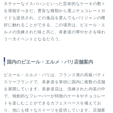
ネチャーなイスパハンといった芸術的なケーキの数々
を堪能すべきだ。豊富な種類から選ぶチョコレートガ
イドも提供され、どの逸品を選んでもパリジャンの嗜
好に触れることができる。この場所は、ピエール・エ
ルメの洗練された味と共に、表参道の華やかさを味わ
う一大イベントとなるだろう。
国内のピエール・エルメ・パリ店舗案内
ピエール・エルメ・パリは、フランス発の高級パティ
スリーブランドで、表参道を筆頭に国内に複数の店舗
を展開しています。表参道店は、洗練された内装の中
で、独創的なフレーバーが特徴のケーキやチョコレー
トを楽しむことができるカフェスペースを備えてお
り、他にも様々なスイーツを提供しています。店舗案