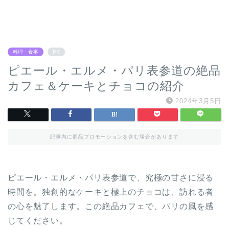
料理・食事
PR
ピエール・エルメ・パリ表参道の絶品
カフェ＆ケーキとチョコの紹介
2024年3月5日
記事内に商品プロモーションを含む場合があります
ピエール・エルメ・パリ表参道で、究極の甘さに浸る
時間を。独創的なケーキと極上のチョコは、訪れる者
の心を魅了します。この絶品カフェで、パリの風を感
じてください。