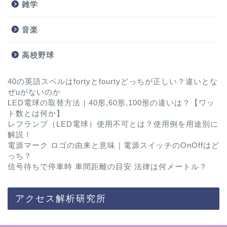
雑学
音楽
高校野球
40の英語スペルはfortyとfourtyどっちが正しい？違いとな
ぜuがないのか
LED電球の取替方法｜40形,60形,100形の違いは？【ワッ
ト数とは何か】
レフランプ（LED電球）使用不可とは？使用例を用途別に
解説！
電源マーク ロゴの由来と意味｜電源スイッチのOnOffはど
っち？
信号待ちで停車時 車間距離の目安 法律は何メートル？
アクセス解析研究所