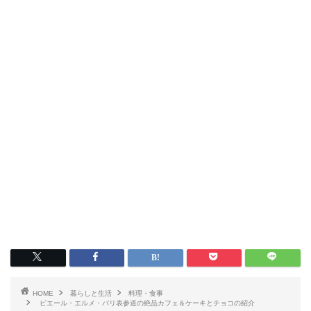
HOME
暮らしと生活
料理・食事
ピエール・エルメ・パリ表参道の絶品カフェ＆ケーキとチョコの紹介