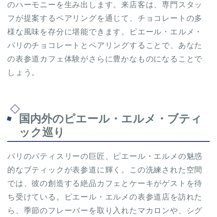
のハーモニーを生み出します。来店客は、専門スタッ
フが提案するペアリングを通じて、チョコレートの多
様な風味を存分に堪能できます。ピエール・エルメ・
パリのチョコレートとペアリングすることで、あなた
の表参道カフェ体験がさらに豊かなものになることで
しょう。
国内外のピエール・エルメ・ブティ
ック巡り
パリのパティスリーの巨匠、ピエール・エルメの魅惑
的なブティックが表参道に輝く。この洗練された空間
では、彼の創造する絶品カフェとケーキがゲストを待
ち受けている。ピエール・エルメの表参道店を訪れた
ら、季節のフレーバーを取り入れたマカロンや、シグ