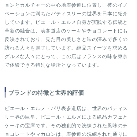
ョンとカルチャーの中心地表参道に位置し、彼のイノ
ベーションに満ちたパティスリーの世界を日本に紹介
しています。ピエール・エルメ自身が実践する伝統と
革新の融合は、表参道店のケーキやチョコレートにも
反映されており、見た目の美しさと味の深みで多くの
訪れる人々を魅了しています。絶品スイーツを求める
グルメな人々にとって、この店はフランスの味を東京
で体験できる特別な場所となっています。
ブランドの特徴と世界的評価
ピエール・エルメ・パリ表参道店は、世界のパティス
リー界の巨星、ピエール・エルメによる絶品カフェと
ケーキの宝庫です。その独創的で洗練された風味のチ
ョコレートやマカロンは、表参道の洗練された通りに