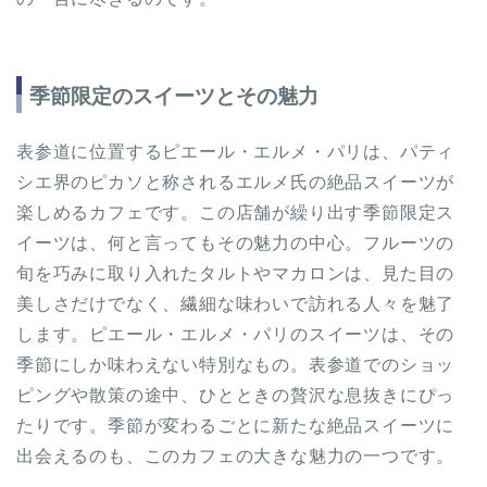
季節限定のスイーツとその魅力
表参道に位置するピエール・エルメ・パリは、パティ
シエ界のピカソと称されるエルメ氏の絶品スイーツが
楽しめるカフェです。この店舗が繰り出す季節限定ス
イーツは、何と言ってもその魅力の中心。フルーツの
旬を巧みに取り入れたタルトやマカロンは、見た目の
美しさだけでなく、繊細な味わいで訪れる人々を魅了
します。ピエール・エルメ・パリのスイーツは、その
季節にしか味わえない特別なもの。表参道でのショッ
ピングや散策の途中、ひとときの贅沢な息抜きにぴっ
たりです。季節が変わるごとに新たな絶品スイーツに
出会えるのも、このカフェの大きな魅力の一つです。