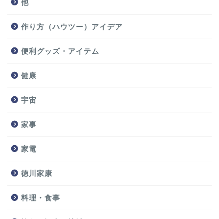
他
作り方（ハウツー）アイデア
便利グッズ・アイテム
健康
宇宙
家事
家電
徳川家康
料理・食事