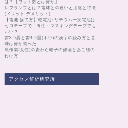
は？【ワット数とは何か】
レフランプとは？電球との違いと用途と特徴
(メリット デメリット)
【電池 捨て方】乾電池･リチウム一次電池は
セロテープで！養生・マスキングテープでも
いい？
雷3つ靐と雷4つ䨻(ホウ)の漢字の読み方と意
味は何か調べた
農作業(女性)の麦わら帽子の修理とあご紐の
付け方
アクセス解析研究所