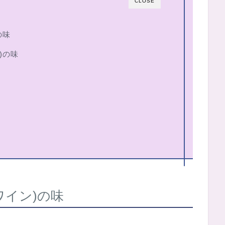
CLOSE
の味
)の味
ワイン)の味