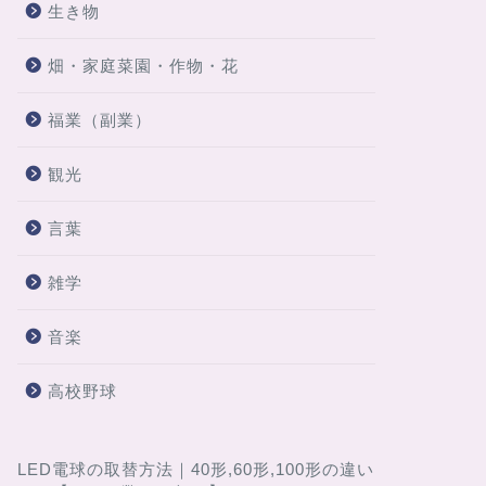
生き物
畑・家庭菜園・作物・花
福業（副業）
観光
言葉
雑学
音楽
高校野球
LED電球の取替方法｜40形,60形,100形の違い