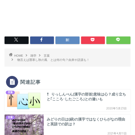
HOME
雑学
言葉
物言えば唇寒し秋の風 とは何の句？由来や語源も！
関連記事
言葉
忄 りっしんべん(漢字の部首)意味は心？成り立ち
と｢こころ･したごころ｣との違いも
2020年5月23日
言葉
みどりの日は(緑)の漢字ではなくひらがなの理由
と英語での訳は？
2021年4月11日