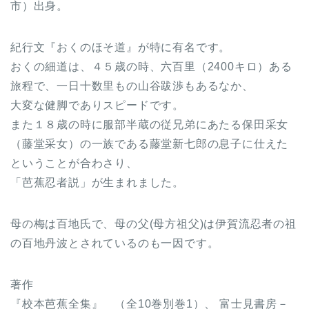
市）出身。
紀行文『おくのほそ道』が特に有名です。
おくの細道は、４５歳の時、六百里（2400キロ）ある
旅程で、一日十数里もの山谷跋渉もあるなか、
大変な健脚でありスピードです。
また１８歳の時に服部半蔵の従兄弟にあたる保田采女
（藤堂采女）の一族である藤堂新七郎の息子に仕えた
ということが合わさり、
「芭蕉忍者説」が生まれました。
母の梅は百地氏で、母の父(母方祖父)は伊賀流忍者の祖
の百地丹波とされているのも一因です。
著作
『校本芭蕉全集』 （全10巻別巻1）、 富士見書房－