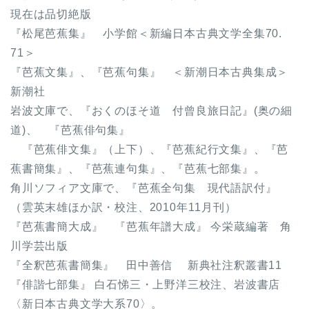
現在は品切絶版
『松尾芭蕉集』 小学館＜新編日本古典文学全集70.
71＞
『芭蕉文集』、『芭蕉句集』 ＜新潮日本古典集成＞
新潮社
岩波文庫で、『おくのほそ道 付曾良旅日記』(奥の細
道)、 『芭蕉俳句集』
『芭蕉俳文集』（上下）、『芭蕉紀行文集』、『芭
蕉書簡集』、『芭蕉連句集』、『芭蕉七部集』。
角川ソフィア文庫で、『芭蕉全句集 現代語訳付』
（雲英末雄ほか訳・校注、2010年11月刊）
『芭蕉書簡大成』 『芭蕉年譜大成』 今栄蔵編著 角
川学芸出版
『全釈芭蕉書簡集』 田中善信 新典社注釈叢書11
『俳諧七部集』 白石悌三・上野洋三校注、岩波書店
〈新日本古典文学大系70〉。