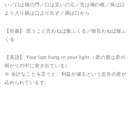
い／口は禍の門／口は災いの元／舌は禍の根／病は口
より入り禍は口より出ず／禍は口から
【対義】 思うこと言わねば腹ふくる／物言わねば腹ふ
くる
【英語】 Your lips hang in your light.（君の唇は君の
明かりの中に突き出ている）
※ 余計なことを言うと、利益が減るという忠告の意が
込められています。