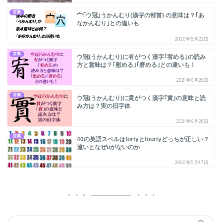
言葉
宀｢ウ冠｣うかんむり(漢字の部首) の意味は？｢あ
なかんむり｣との違いも
2020年5月22日
言葉
ウ冠(うかんむり)に有がつく漢字｢宥める｣の読み
方と意味は？｢慰める｣｢窘める｣との違いも！
2021年8月28日
言葉
ウ冠(うかんむり)に貫がつく漢字｢實｣の意味と読
み方は？実の旧字体
2021年8月28日
言葉
40の英語スペルはfortyとfourtyどっちが正しい？
違いとなぜuがないのか
2020年5月17日