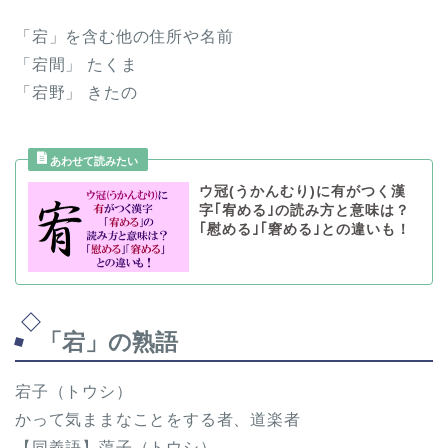
「宕」を含む他の住所や名前
「宕間」 たくま
「宕野」 きたの
ウ冠(うかんむり)に有がつく漢
字｢宥める｣の読み方と意味は？
｢慰める｣｢窘める｣との違いも！
「宕」の熟語
宕子（トウシ）
かって気ままなことをする者、道楽者
【同義語】蕩子（トウシ）