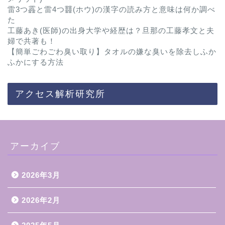
雷3つ靐と雷4つ䨻(ホウ)の漢字の読み方と意味は何か調べ
た
工藤あき(医師)の出身大学や経歴は？旦那の工藤孝文と夫
婦で共著も！
【簡単ごわごわ臭い取り】タオルの嫌な臭いを除去しふか
ふかにする方法
アクセス解析研究所
アーカイブ
2026年3月
2026年2月