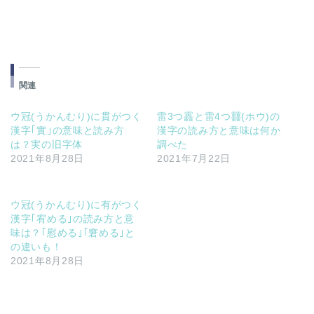
関連
ウ冠(うかんむり)に貫がつく
雷3つ靐と雷4つ䨻(ホウ)の
漢字｢實｣の意味と読み方
漢字の読み方と意味は何か
は？実の旧字体
調べた
2021年8月28日
2021年7月22日
ウ冠(うかんむり)に有がつく
漢字｢宥める｣の読み方と意
味は？｢慰める｣｢窘める｣と
の違いも！
2021年8月28日