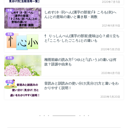
2020年7月5日
言葉
しめす(ネ･示)へん(漢字の部首)｢衤ころも(衣)へ
ん｣との意味の違いと書き順・画数
2021年9月19日
言葉
忄 りっしんべん(漢字の部首)意味は心？成り立ち
と｢こころ･したごころ｣との違いも
2020年5月23日
言葉
梅雨前線の読み方｢つゆ｣と｢ばいう｣の違いは何
故？語源や由来も
2020年6月13日
言葉
音読みと訓読みの使い分け(見分け)方と違いをわ
かりやすく説明！
2020年5月20日