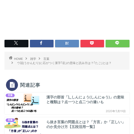
HOME
雑学
言葉
ウ冠(うかんむり)に石がつく漢字｢宕｣の意味と読み方は？｢たご｣とは？
関連記事
言葉
漢字の部首「辶しんにょう(しんにゅう)」の意味
と種類は？点一つと点二つの違いも
2020年5月19日
言葉
ら抜き言葉の問題点とは？「方言」か「正しい」
のか見分け方【五段活用一覧】