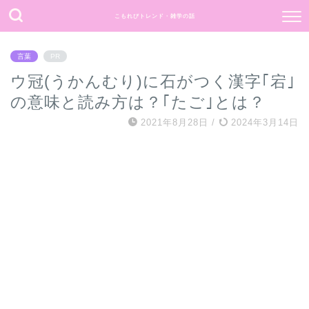
こもれびトレンド・雑学の話
何事もポジティブ思考で過ごしたい。
言葉
PR
ウ冠(うかんむり)に石がつく漢字｢宕｣
の意味と読み方は？｢たご｣とは？
2021年8月28日
/
2024年3月14日