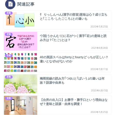
関連記事
言葉
忄 りっしんべん(漢字の部首)意味は心？成り立ち
と｢こころ･したごころ｣との違いも
2020年5月23日
言葉
ウ冠(うかんむり)に石がつく漢字｢宕｣の意味と読
み方は？｢たご｣とは？
2021年8月28日
言葉
40の英語スペルはfortyとfourtyどっちが正しい？
違いとなぜuがないのか
2020年5月17日
言葉
梅雨前線の読み方｢つゆ｣と｢ばいう｣の違いは何
故？語源や由来も
2020年6月13日
言葉
【台所の出入口】お勝手・勝手口という理由はな
ぜ？意味と語源・由来を調査！
2020年5月23日