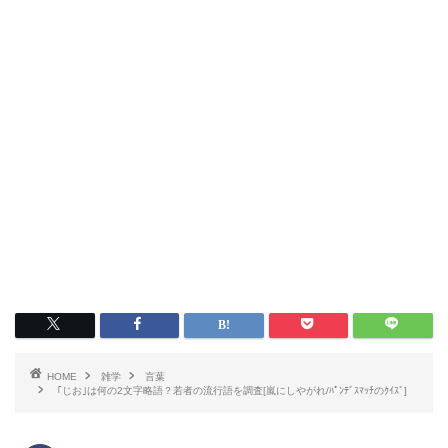
HOME
雑学
言葉
｢じお｣は何の2文字略語？若者の流行語を調査[嵐にしやがれ/ﾊﾟﾝﾃﾞｽﾏｯﾁのｸｲｽﾞ]