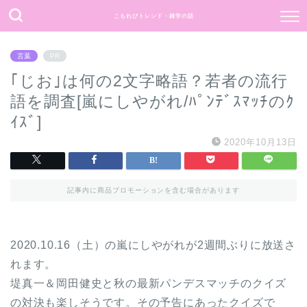
こもれびトレンド・雑学の話
何事もポジティブ思考で過ごしたい。
言葉
PR
｢じお｣は何の2文字略語？若者の流行
語を調査[嵐にしやがれ/ﾊﾟﾝﾃﾞｽﾏｯﾁのｸ
ｲｽﾞ]
2020年10月13日
記事内に商品プロモーションを含む場合があります
2020.10.16（土）の嵐にしやがれが2週間ぶりに放送さ
れます。
堤真一＆岡田健史と秋の最新パンデスマッチのクイズ
の対決も楽しそうです。その予告にあったクイズで