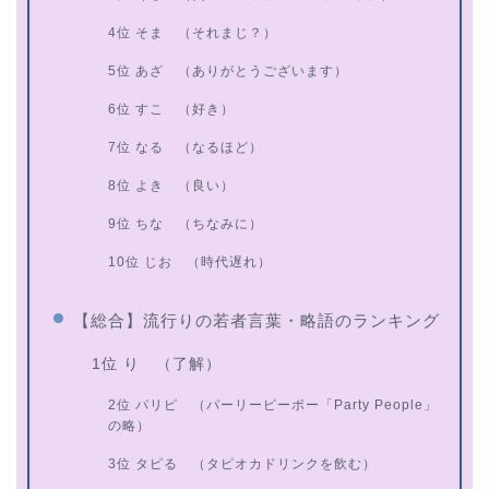
4位 そま （それまじ？）
5位 あざ （ありがとうございます）
6位 すこ （好き）
7位 なる （なるほど）
8位 よき （良い）
9位 ちな （ちなみに）
10位 じお （時代遅れ）
【総合】流行りの若者言葉・略語のランキング
1位 り （了解）
2位 パリピ （パーリーピーポー「Party People」
の略）
3位 タピる （タピオカドリンクを飲む）