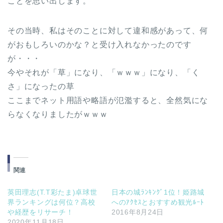
ことを思い出します。
その当時、私はそのことに対して違和感があって、何
がおもしろいのかな？と受け入れなかったのです
が・・・
今やそれが「草」になり、「ｗｗｗ」になり、「く
さ」になったの草
ここまでネット用語や略語が氾濫すると、全然気にな
らなくなりましたがｗｗｗ
関連
英田理志(T.T彩たま)卓球世
日本の城ﾗﾝｷﾝｸﾞ1位！姫路城
界ランキングは何位？高校
へのｱｸｾｽとおすすめ観光ﾙｰﾄ
や経歴をリサーチ！
2016年8月24日
2020年11月18日