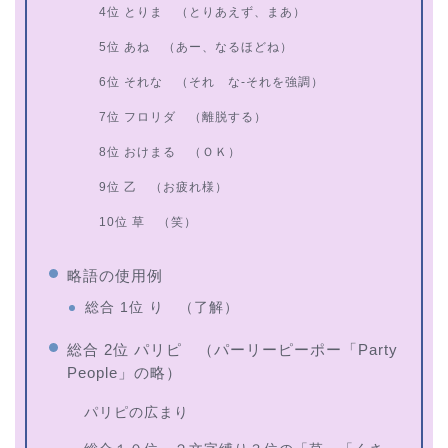
4位 とりま （とりあえず、まあ）
5位 あね （あー、なるほどね）
6位 それな （それ な-それを強調）
7位 フロリダ （離脱する）
8位 おけまる （ＯＫ）
9位 乙 （お疲れ様）
10位 草 （笑）
略語の使用例
総合 1位 り （了解）
総合 2位 パリピ （パーリーピーポー「Party
People」の略）
パリピの広まり