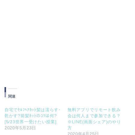
関連
自宅でｾﾙﾌﾍｱｶｯﾄ髪は濡らす･
無料アプリでリモート飲み
乾かす?前髪ｶｯﾄのｺﾂは何?
会は何人まで参加できる？
[5/23世界一受けたい授業]
※LINE(画面シェア)のやり
2020年5月23日
方
2020年4月25日