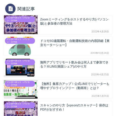
関連記事
インターネット・パソコ
Zoomミーティングをホストするやり方(パソコン
ン・スマホ
版)と参加者の管理方法
2022年4月28日
インターネット・パソコ
ドコモ5G遠隔運転・自動運転技術の内容詳細【東
ン・スマホ
京モーターショー】
2019年10月24日
インターネット・パソコ
無料アプリでリモート飲み会は何人まで参加でき
ン・スマホ
る？※LINE(画面シェア)のやり方
2020年4月25日
インターネット・パソコ
【無料】集客力アップ！公式LINEでリピーターも
ン・スマホ
増やすプロラインフリー（動画有）とは？
2025年5月31日
インターネット・パソコ
スキャンのやり方【epsonのスキャナー】保存は
ン・スマホ
PDFがおすすめ！